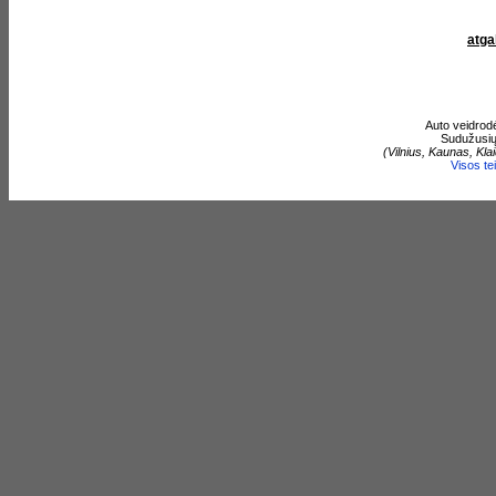
atga
Auto veidrodė
Sudužusių 
(Vilnius, Kaunas, Klai
Visos te