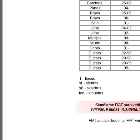
Barcheta
95-00
Panda
04-
Bravo
95-06
Bravo
06-
Stilo
01-
Ulise
94-02
Ulise
02-
Multipla
99-
Scudo
98-
Doblo
01-
Ducato
82-90
Ducato
90-98
Ducato
98-05
Ducato
05-
t. - tiesus
sf. - sferinis
sk. - skaidrus
ton. - tonuotas
Siunčiame FIAT auto veid
(Vilnius, Kaunas, Klaidėpa, 
FIAT autoveidrodėliai, FIAT v