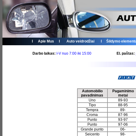
I
Apie Mus
I
Auto veidrodžiai
I
Šildymo element
Darbo laikas:
I-V nuo 7:00 iki 15:00
El. paštas:
Automobilio
Pagaminimo
pavadinimas
metai
Uno
89-93
Tipo
88-95
Tempra
89-
Croma
87-96
Punto
93-97
Punto
97-06
Grande punto
06-
Seicento
98-